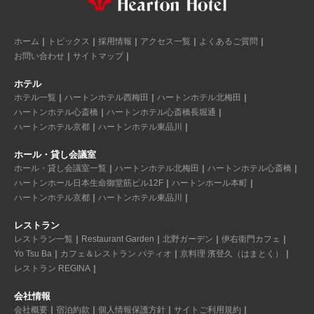
ホーム
トピックス
採用情報
アクセス一覧
よくあるご質問
お問い合わせ
サイトマップ
ホテル
ホテル一覧
ハートンホテル西梅田
ハートンホテル北梅田
ハートンホテル心斎橋
ハートンホテル心斎橋長堀通
ハートンホテル京都
ハートンホテル東品川
ホール・貸し会議室
ホール・貸し会議室一覧
ハートンホテル北梅田
ハートンホテル心斎橋
ハートンホール日本生命御堂筋ビル12F
ハートンホール本町
ハートンホテル京都
ハートンホテル東品川
レストラン
レストラン一覧
Restaurant Garden
北野ガーデン
伊右衛門カフェ
Yo Tsu Ba
カフェ＆レストラン パティオ
京料理 濱登久（はまとく）
レストラン REGINA
会社情報
会社概要
宿泊約款
個人情報保護方針
サイトご利用規約