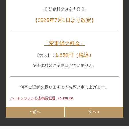
【 朝食料金改定内容 】
｛2025年7月1日より改定｝
「変更後の料金」
1,650円（税込）
【大人】：
※子供料金に変更はございません。
何卒ご理解を賜りますようお願い申し上げます。
ハートンホテル心斎橋長堀通
Yo Tsu Ba
前へ
次へ